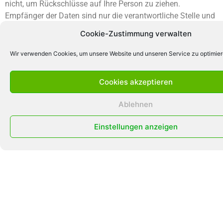
nicht, um Rückschlüsse auf Ihre Person zu ziehen.
Empfänger der Daten sind nur die verantwortliche Stelle und
ggf. Auftragsverarbeiter.
Cookie-Zustimmung verwalten
Anonyme Informationen dieser Art werden von uns ggfs.
Wir verwenden Cookies, um unsere Website und unseren Service zu optimier
statistisch ausgewertet, um unseren Internetauftritt und die
dahinterstehende Technik zu optimieren.
Cookies akzeptieren
Cookies
Ablehnen
Wie viele andere Webseiten verwenden wir auch so genannte
„Cookies“. Cookies sind kleine Textdateien, die von einem
Einstellungen anzeigen
Websiteserver auf Ihre Festplatte übertragen werden.
Hierdurch erhalten wir automatisch bestimmte Daten wie z.
B. IP-Adresse, verwendeter Browser, Betriebssystem und Ihre
Verbindung zum Internet.
Cookies können nicht verwendet werden, um Programme zu
starten oder Viren auf einen Computer zu übertragen.
Anhand der in Cookies enthaltenen Informationen können